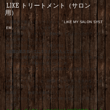
LIKE トリートメント（サロン
用）
美容業界で新しいトリートメント
「LIKE MY SALON SYST
EM」
が話題になっています。
店内講習をしていただき、感触がとてもよかったので、11
月から導入いたしました。
今までのトリートメントと違うのは、
3段階の処方すべてにケラチンが入っている
ことです。
ケラチンは髪を修復する良い成分なのですが、たくさんつけ
るとゴワゴワと手触りが悪くなるため、
今までのトリートメントだと3段階のうち1段階でしか入っ
ていませんでした。
LIKEトリートメントは、3段階ともケラチンを入れることを
可能にしたという点が、特許レベルであるらしいです。
結果は・・・修復力が素晴らしい！！です。
よくすすがないと、ドライヤーで乾かないくらい潤ってしま
います。