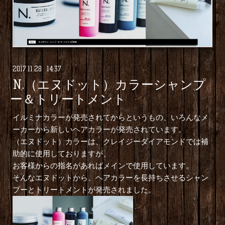
2017
.
11
.
28 14:37
N.（エヌドット）カラーシャンプ
ー＆トリートメント
イルミナカラーが発売されてからというもの、いろんなメ
ーカーから新しいヘアカラーが発売されています。
（エヌドット）カラーは、クレイジーダイアモンドでは補
助的に使用しておりますが、
お客様からの指名があればメインで使用しています。
そんなエヌドットから、ヘアカラーを長持ちさせるシャン
プーとトリートメントが発売されました。