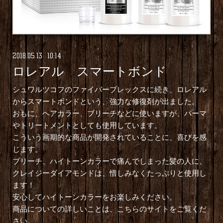
2018
.
05
.
13 10:14
ロレアル スマートボンド
シュワルツコフのファイバープレックスに続き、ロレアル
から
スマートボンド
という、強力な修復剤が出ました。
おもに、ヘアカラー、ブリーチなどに使いますが、パーマ
やトリートメントとしても使用しています。
こういう画期的な商品が開発されていることに、喜びを感
じます。
ブリーチ、ハイトーンカラーで痛んでしまった髪の人に、
クレイジーダイアモンドは、惜しみなくたっぷりと使用し
ます！
安心してハイトーンカラーをお楽しみください。
商品についての詳しいことは、
こちらのサイトをご覧くだ
さい
。