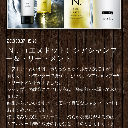
2018
.
09
.
07 15:40
Ｎ．（エヌドット）シアシャンプ
ー＆トリートメント
エヌドットといえば、ポリッシュオイルが人気ですが、
新しく、「シアバターで洗う…」という、シアシャンプー&
トリートメントが出ました。
シャンプーの成分にこだわる私は、発売前から調べており
ました。
結果からいいいますと、「安全で良質なシャンプーです！
おすすめいたします！」
使ってみたのは「スムース」。滑らかな感じがするのは、
シアバター由来の成分のおかげというのがよくわかりま