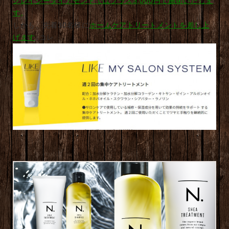
クレイジーダイアモンドではプラス3,000円で施術いたしま
す
。
しかも、先着30名様に
ホームケアトリートメントを差し上
げます
↓コレ