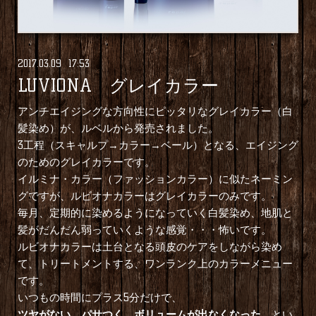
2017
.
03
.
09 17:53
LUVIONA グレイカラー
アンチエイジングな方向性にピッタリなグレイカラー（白
髪染め）が、ルベルから発売されました。
3工程（スキャルプ→カラー→ベール）となる、エイジング
のためのグレイカラーです。
イルミナ・カラー（ファッションカラー）に似たネーミン
グですが、ルビオナカラーはグレイカラーのみです。
毎月、定期的に染めるようになっていく白髪染め、地肌と
髪がだんだん弱っていくような感覚・・・怖いです。
ルビオナカラーは土台となる頭皮のケアをしながら染め
て、トリートメントする、ワンランク上のカラーメニュー
です。
いつもの時間にプラス5分だけで、
ツヤがない、パサつく、ボリュームが出なくなった
、とい